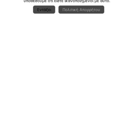
υποθέσουμε ότι είστε ικανοποιημένοι με αυτό.
Εντάξει
Πολιτική Απορρήτου