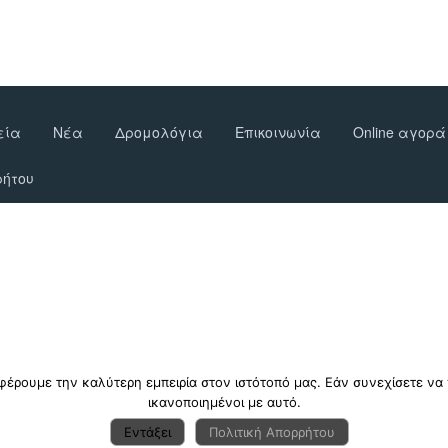
εία
Νέα
Δρομολόγια
Επικοινωνία
Online αγορά
ρήτου
φέρουμε την καλύτερη εμπειρία στον ιστότοπό μας. Εάν συνεχίσετε να χ
ικανοποιημένοι με αυτό.
Εντάξει
Πολιτική Απορρήτου