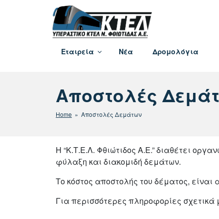
Μετάβαση
στο
περιεχόμενο
ΚΤΕΛ ΦΘΙΩΤΙΔΟΣ
Εταιρεία
Νέα
Δρομολόγια
Αποστολές Δεμά
Home
» Αποστολές Δεμάτων
Η “Κ.Τ.Ε.Λ. Φθιώτιδος Α.Ε.” διαθέτει ορ
φύλαξη και διακομιδή δεμάτων.
Το κόστος αποστολής του δέματος, είναι 
Για περισσότερες πληροφορίες σχετικά 