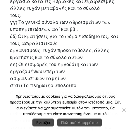
εργασία κατά τις Κυριακές και εξαιρέσιμες,
άλλες τυχόν μεταβολές και το σύνολό
τους.
γγ) Το γενικό σύνολο των αθροισμάτων των
υποπεριπτώσεων αα΄ και ββ΄.
δδ) Οι κρατήσεις για το φόρο εισοδήματος, και
τους ασφαλιστικούς
οργανισμούς, τυχόν προκαταβολές, άλλες
κρατήσεις και το σύνολο αυτών.
εε) Οι εισφορές του εργοδότη και των
εργαζομένων υπέρ των
ασφαλιστικών ταμείων.
στστ) Το πληρωτέο υπόλοιπο
στ) Φροντίζει για τη χορήγηση αποσπάσματος
Χρησιμοποιούμε cookies για να διασφαλίσουμε ότι σας
από τη μισθοδοτική κατάσταση
προσφέρουμε την καλύτερη εμπειρία στον ιστότοπό μας. Εάν
στους δικαιούχους μισθωτούς.
συνεχίσετε να χρησιμοποιείτε αυτόν τον ιστότοπο, θα
ζ) Φροντίζει για τη σύνταξη των εκκαθαρίσεων,
υποθέσουμε ότι είστε ικανοποιημένοι με αυτό.
των εισπράξεων και των
Εντάξει
Πολιτική Απορρήτου
χιλιομετρικών διανύσεων των λεωφορείων.