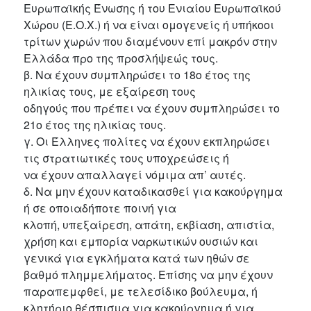
Ευρωπαϊκής Ένωσης ή του Ενιαίου Ευρωπαϊκού
Χώρου (Ε.Ο.Χ.) ή να είναι ομογενείς ή υπήκοοι
τρίτων χωρών που διαμένουν επί μακρόν στην
Ελλάδα προ της προσλήψεώς τους.
β. Να έχουν συμπληρώσει το 18ο έτος της
ηλικίας τους, με εξαίρεση τους
οδηγούς που πρέπει να έχουν συμπληρώσει το
21ο έτος της ηλικίας τους.
γ. Οι Έλληνες πολίτες να έχουν εκπληρώσει
τις στρατιωτικές τους υποχρεώσεις ή
να έχουν απαλλαγεί νόμιμα απ’ αυτές.
δ. Να μην έχουν καταδικασθεί για κακούργημα
ή σε οποιαδήποτε ποινή για
κλοπή, υπεξαίρεση, απάτη, εκβίαση, απιστία,
χρήση και εμπορία ναρκωτικών ουσιών και
γενικά για εγκλήματα κατά των ηθών σε
βαθμό πλημμελήματος. Επίσης να μην έχουν
παραπεμφθεί, με τελεσίδικο βούλευμα, ή
κλητήριο θέσπισμα για κακούργημα ή για