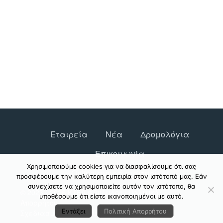
Εταιρεία
Νέα
Δρομολόγια
Επικοινωνία
Χρησιμοποιούμε cookies για να διασφαλίσουμε ότι σας
Online αγορά εισιτηρίων
προσφέρουμε την καλύτερη εμπειρία στον ιστότοπό μας. Εάν
συνεχίσετε να χρησιμοποιείτε αυτόν τον ιστότοπο, θα
© 2023 - 2026 ΚΤΕΛ Φθιώτιδος |
Πολιτική
υποθέσουμε ότι είστε ικανοποιημένοι με αυτό.
Απορρήτου
Εντάξει
Πολιτική Απορρήτου
Σχεδιασμός & Ανάπτυξη:
ΙΜΕ Πληροφορική