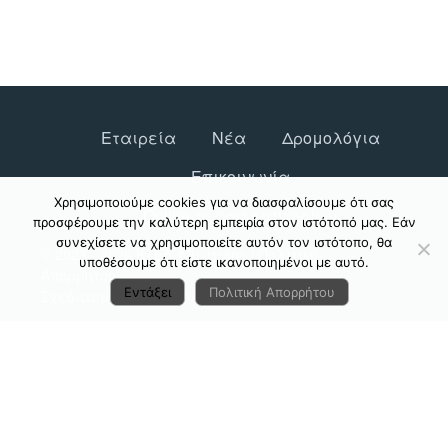
Εταιρεία
Νέα
Δρομολόγια
Επικοινωνία
Χρησιμοποιούμε cookies για να διασφαλίσουμε ότι σας
Online αγορά εισιτηρίων
προσφέρουμε την καλύτερη εμπειρία στον ιστότοπό μας. Εάν
συνεχίσετε να χρησιμοποιείτε αυτόν τον ιστότοπο, θα
© 2023 - 2026 ΚΤΕΛ Φθιώτιδος |
Πολιτική
υποθέσουμε ότι είστε ικανοποιημένοι με αυτό.
Απορρήτου
Εντάξει
Πολιτική Απορρήτου
Σχεδιασμός & Ανάπτυξη:
ΙΜΕ Πληροφορική