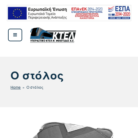
Μετάβαση
στο
περιεχόμενο
ΚΤΕΛ ΦΘΙΩΤΙΔΟΣ
Ο στόλος
Home
» Ο στόλος