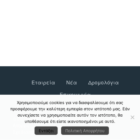
Εταιρεία
Νέα
Δρομολόγια
Επικοινωνία
Χρησιμοποιούμε cookies για να διασφαλίσουμε ότι σας
Online αγορά εισιτηρίων
προσφέρουμε την καλύτερη εμπειρία στον ιστότοπό μας. Εάν
συνεχίσετε να χρησιμοποιείτε αυτόν τον ιστότοπο, θα
© 2023 - 2026 ΚΤΕΛ Φθιώτιδος |
Πολιτική
υποθέσουμε ότι είστε ικανοποιημένοι με αυτό.
Απορρήτου
Εντάξει
Πολιτική Απορρήτου
Σχεδιασμός & Ανάπτυξη:
ΙΜΕ Πληροφορική